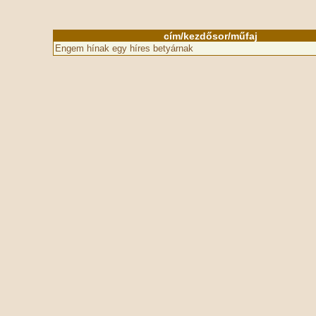
cím/kezdősor/műfaj
Engem hínak egy híres betyárnak