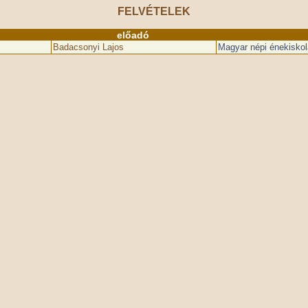
FELVÉTELEK
előadó
Badacsonyi Lajos
Magyar népi énekiskol