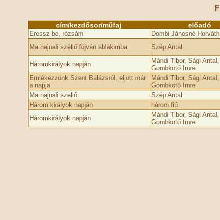
F
cím/kezdősor/műfaj
előadó
Eressz be, rózsám
Dombi Jánosné Horváth
Ma hajnali szellő fújván ablakimba
Szép Antal
Mándi Tibor, Sági Antal,
Háromkirályok napján
Gombkötő Imre
Emlékezzünk Szent Balázsról, eljött már
Mándi Tibor, Sági Antal,
a napja
Gombkötő Imre
Ma hajnali szellő
Szép Antal
Három királyok napján
három fiú
Mándi Tibor, Sági Antal,
Háromkirályok napján
Gombkötő Imre