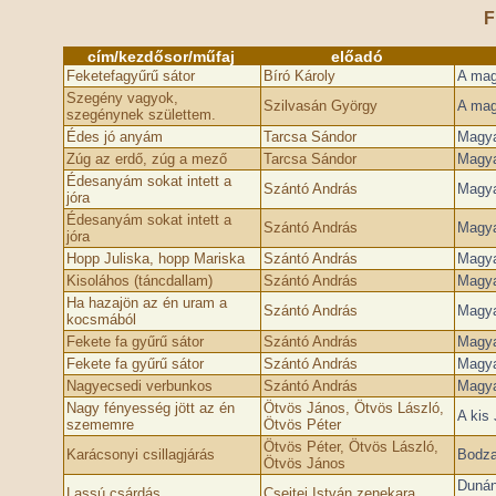
F
cím/kezdősor/műfaj
előadó
Feketefagyűrű sátor
Bíró Károly
A mag
Szegény vagyok,
Szilvasán György
A mag
szegénynek születtem.
Édes jó anyám
Tarcsa Sándor
Magyar
Zúg az erdő, zúg a mező
Tarcsa Sándor
Magyar
Édesanyám sokat intett a
Szántó András
Magyar
jóra
Édesanyám sokat intett a
Szántó András
Magyar
jóra
Hopp Juliska, hopp Mariska
Szántó András
Magyar
Kisoláhos (táncdallam)
Szántó András
Magyar
Ha hazajön az én uram a
Szántó András
Magyar
kocsmából
Fekete fa gyűrű sátor
Szántó András
Magyar
Fekete fa gyűrű sátor
Szántó András
Magyar
Nagyecsedi verbunkos
Szántó András
Magyar
Nagy fényesség jött az én
Ötvös János, Ötvös László,
A kis
szememre
Ötvös Péter
Ötvös Péter, Ötvös László,
Karácsonyi csillagjárás
Bodza
Ötvös János
Dunánt
Lassú csárdás
Csejtei István zenekara