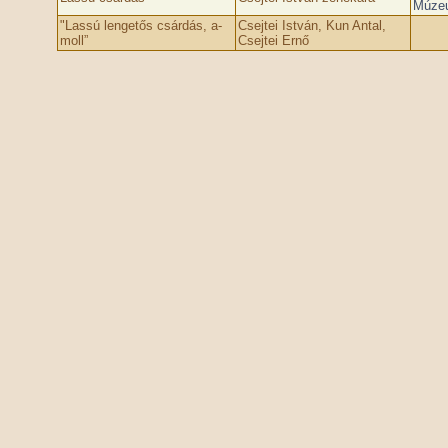
Múzeu
"Lassú lengetős csárdás, a-
Csejtei István, Kun Antal,
moll”
Csejtei Ernő