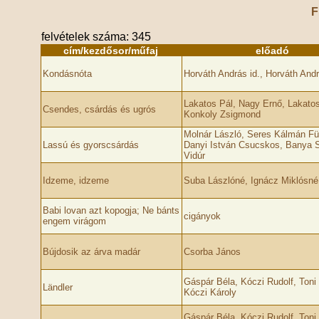
F
felvételek száma: 345
cím/kezdősor/műfaj
előadó
Kondásnóta
Horváth András id., Horváth Andrá
Lakatos Pál, Nagy Ernő, Lakatos
Csendes, csárdás és ugrós
Konkoly Zsigmond
Molnár László, Seres Kálmán Fü
Lassú és gyorscsárdás
Danyi István Csucskos, Banya 
Vidúr
Idzeme, idzeme
Suba Lászlóné, Ignácz Miklósné
Babi lovan azt kopogja; Ne bánts
cigányok
engem virágom
Bújdosik az árva madár
Csorba János
Gáspár Béla, Kóczi Rudolf, Toni
Ländler
Kóczi Károly
Gáspár Béla, Kóczi Rudolf, Toni