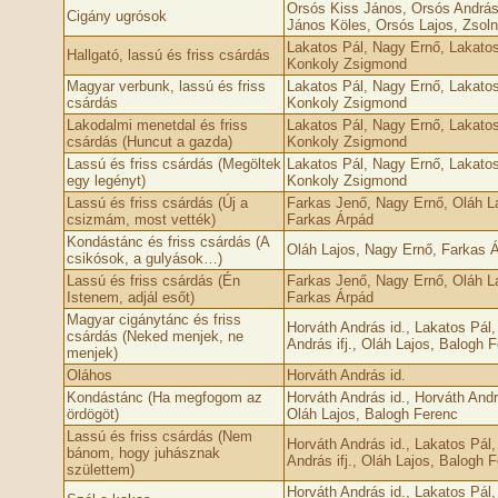
Orsós Kiss János, Orsós Andrá
Cigány ugrósok
János Köles, Orsós Lajos, Zsoln
Lakatos Pál, Nagy Ernő, Lakatos
Hallgató, lassú és friss csárdás
Konkoly Zsigmond
Magyar verbunk, lassú és friss
Lakatos Pál, Nagy Ernő, Lakatos
csárdás
Konkoly Zsigmond
Lakodalmi menetdal és friss
Lakatos Pál, Nagy Ernő, Lakatos
csárdás (Huncut a gazda)
Konkoly Zsigmond
Lassú és friss csárdás (Megöltek
Lakatos Pál, Nagy Ernő, Lakatos
egy legényt)
Konkoly Zsigmond
Lassú és friss csárdás (Új a
Farkas Jenő, Nagy Ernő, Oláh La
csizmám, most vették)
Farkas Árpád
Kondástánc és friss csárdás (A
Oláh Lajos, Nagy Ernő, Farkas 
csikósok, a gulyások…)
Lassú és friss csárdás (Én
Farkas Jenő, Nagy Ernő, Oláh La
Istenem, adjál esőt)
Farkas Árpád
Magyar cigánytánc és friss
Horváth András id., Lakatos Pál,
csárdás (Neked menjek, ne
András ifj., Oláh Lajos, Balogh 
menjek)
Oláhos
Horváth András id.
Kondástánc (Ha megfogom az
Horváth András id., Horváth Andrá
ördögöt)
Oláh Lajos, Balogh Ferenc
Lassú és friss csárdás (Nem
Horváth András id., Lakatos Pál,
bánom, hogy juhásznak
András ifj., Oláh Lajos, Balogh 
születtem)
Horváth András id., Lakatos Pál,