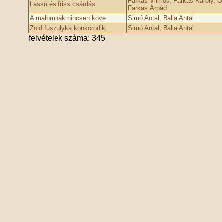
Farkas Vilmos, Farkas Károly, O
Lassú és friss csárdás
Farkas Árpád
A malomnak nincsen köve…
Simó Antal, Balla Antal
Zöld fuszulyka konkorodik…
Simó Antal, Balla Antal
felvételek száma: 345