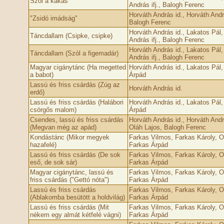
Szól a kakas
András ifj., Balogh Ferenc
Horváth András id., Horváth Andrá
"Zsidó imádság"
Balogh Ferenc
Horváth András id., Lakatos Pál,
Táncdallam (Csipke, csipke)
András ifj., Balogh Ferenc
Horváth András id., Lakatos Pál,
Táncdallam (Szól a figemadár)
András ifj., Balogh Ferenc
Magyar cigánytánc (Ha megetted
Horváth András id., Lakatos Pál,
a babot)
Árpád
Lassú és friss csárdás (Zúg az
Horváth András id.
erdő)
Lassú és friss csárdás (Halábori
Horváth András id., Lakatos Pál,
csörgős malom)
Árpád
Csendes, lassú és friss csárdás
Horváth András id., Horváth Andrá
(Megvan még az apád)
Oláh Lajos, Balogh Ferenc
Kondástánc (Mikor megyek
Farkas Vilmos, Farkas Károly, O
hazafelé)
Farkas Árpád
Lassú és friss csárdás (De sok
Farkas Vilmos, Farkas Károly, O
eső, de sok sár)
Farkas Árpád
Magyar cigánytánc, lassú és
Farkas Vilmos, Farkas Károly, O
friss csárdás ("Gettó nóta")
Farkas Árpád
Lassú és friss csárdás
Farkas Vilmos, Farkas Károly, O
(Ablakomba besütött a holdvilág)
Farkas Árpád
Lassú és friss csárdás (Mit
Farkas Vilmos, Farkas Károly, O
nékem egy almát kétfelé vágni)
Farkas Árpád