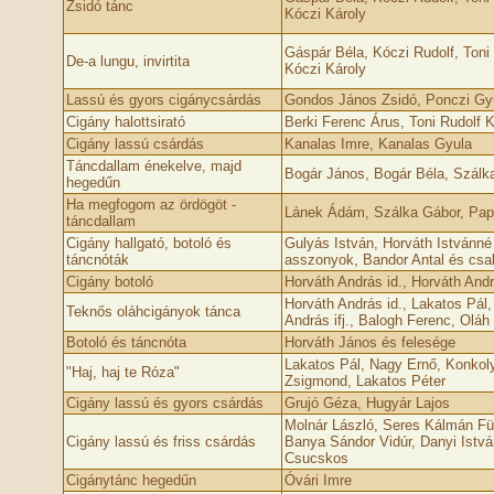
Zsidó tánc
Kóczi Károly
Gáspár Béla, Kóczi Rudolf, Toni
De-a lungu, invirtita
Kóczi Károly
Lassú és gyors cigánycsárdás
Gondos János Zsidó, Ponczi Gy
Cigány halottsirató
Berki Ferenc Árus, Toni Rudolf 
Cigány lassú csárdás
Kanalas Imre, Kanalas Gyula
Táncdallam énekelve, majd
Bogár János, Bogár Béla, Szálk
hegedűn
Ha megfogom az ördögöt -
Lánek Ádám, Szálka Gábor, Pap
táncdallam
Cigány hallgató, botoló és
Gulyás István, Horváth Istvánné 
táncnóták
asszonyok, Bandor Antal és csal
Cigány botoló
Horváth András id., Horváth Andrá
Horváth András id., Lakatos Pál,
Teknős oláhcigányok tánca
András ifj., Balogh Ferenc, Oláh
Botoló és táncnóta
Horváth János és felesége
Lakatos Pál, Nagy Ernő, Konkol
"Haj, haj te Róza"
Zsigmond, Lakatos Péter
Cigány lassú és gyors csárdás
Grujó Géza, Hugyár Lajos
Molnár László, Seres Kálmán Fü
Cigány lassú és friss csárdás
Banya Sándor Vidúr, Danyi Istvá
Csucskos
Cigánytánc hegedűn
Óvári Imre