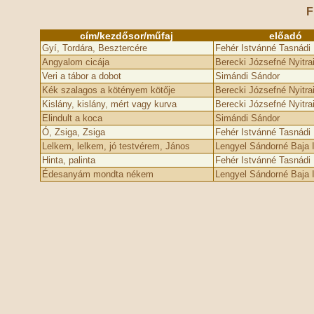
F
cím/kezdősor/műfaj
előadó
Gyí, Tordára, Besztercére
Fehér Istvánné Tasnádi 
Angyalom cicája
Berecki Józsefné Nyitrai
Veri a tábor a dobot
Simándi Sándor
Kék szalagos a kötényem kötője
Berecki Józsefné Nyitrai
Kislány, kislány, mért vagy kurva
Berecki Józsefné Nyitrai
Elindult a koca
Simándi Sándor
Ó, Zsiga, Zsiga
Fehér Istvánné Tasnádi 
Lelkem, lelkem, jó testvérem, János
Lengyel Sándorné Baja I
Hinta, palinta
Fehér Istvánné Tasnádi 
Édesanyám mondta nékem
Lengyel Sándorné Baja I