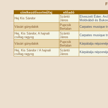
F
cím/kezdősor/műfaj
előadó
Szántó
Elveszett Éden. Arch
Hej Kis Sándor
János
Moldvából és Bukov
Pupcsik
Vásári gúnydalok
Carpates musique tra
Bertalan
Hej, Kis Sándor, A hajnali
Szántó
Carpates musique tra
csillag ragyog
János
Pupcsik
Vásári gúnydalok
Kárpátalja népzenéj
Bertalan
Hej, Kis Sándor / A hajnali
Szántó
Kárpátalja népzenéj
csillag ragyog
János