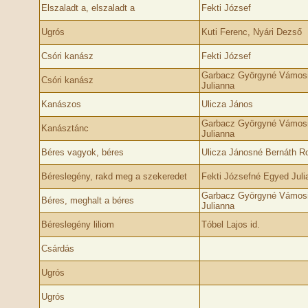
Elszaladt a, elszaladt a
Fekti József
Ugrós
Kuti Ferenc, Nyári Dezső
Csóri kanász
Fekti József
Garbacz Györgyné Vámos
Csóri kanász
Julianna
Kanászos
Ulicza János
Garbacz Györgyné Vámos
Kanásztánc
Julianna
Béres vagyok, béres
Ulicza Jánosné Bernáth Ro
Béreslegény, rakd meg a szekeredet
Fekti Józsefné Egyed Juli
Garbacz Györgyné Vámos
Béres, meghalt a béres
Julianna
Béreslegény liliom
Tóbel Lajos id.
Csárdás
Ugrós
Ugrós