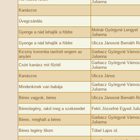
Julianna
Kanászos
Üvegcsárdás
Molnár Györgyné Lengyel
Gyenge a nád lehajlik a földre
Julianna
Gyenge a nád lehajlik a földre
Ulicza Jánosné Bernáth Ro
Kicsiny koromba tanított engem az
Garbacz Györgyné Vámos
anyám
Julianna
Garbacz Györgyné Vámos
Csóri kanász mit főztél
Julianna
Kanászos
Ulicza János
Garbacz Györgyné Vámos
Mindenkinek van babája
Julianna
Béres vagyok, béres
Ulicza Jánosné Bernáth Ro
Béreslegény, rakd meg a szekeredet
Fekti Józsefné Egyed Juli
Garbacz Györgyné Vámos
Béres, meghalt a béres
Julianna
Béres legény liliom
Tóbel Lajos id.