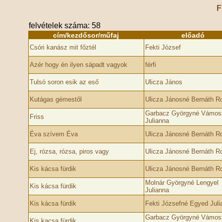
F
felvételek száma: 58
cím/kezdősor/műfaj
előadó
Csóri kanász mit főztél
Fekti József
Azér hogy én ilyen sápadt vagyok
férfi
Tulsó soron esik az eső
Ulicza János
Kutágas gémestől
Ulicza Jánosné Bernáth Ro
Garbacz Györgyné Vámos
Friss
Julianna
Éva szívem Éva
Ulicza Jánosné Bernáth Ro
Ej, rózsa, rózsa, piros vagy
Ulicza Jánosné Bernáth Ro
Kis kácsa fürdik
Ulicza Jánosné Bernáth Ro
Molnár Györgyné Lengyel
Kis kácsa fürdik
Julianna
Kis kácsa fürdik
Fekti Józsefné Egyed Juli
Garbacz Györgyné Vámos
Kis kacsa fürdik