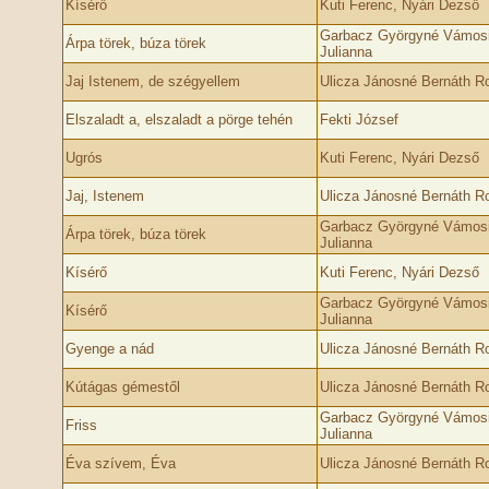
Kísérő
Kuti Ferenc, Nyári Dezső
Garbacz Györgyné Vámos
Árpa törek, búza törek
Julianna
Jaj Istenem, de szégyellem
Ulicza Jánosné Bernáth Ro
Elszaladt a, elszaladt a pörge tehén
Fekti József
Ugrós
Kuti Ferenc, Nyári Dezső
Jaj, Istenem
Ulicza Jánosné Bernáth Ro
Garbacz Györgyné Vámos
Árpa törek, búza törek
Julianna
Kísérő
Kuti Ferenc, Nyári Dezső
Garbacz Györgyné Vámos
Kísérő
Julianna
Gyenge a nád
Ulicza Jánosné Bernáth Ro
Kútágas gémestől
Ulicza Jánosné Bernáth Ro
Garbacz Györgyné Vámos
Friss
Julianna
Éva szívem, Éva
Ulicza Jánosné Bernáth Ro