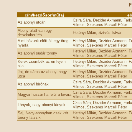
F
cím/kezdősor/műfaj
el
Czira Sára, Dezider Axmann, Fark
Az abonyi utcán
Vilmos, Szekeres Marcell Péter
Abony alatt van egy
Hetényi Milán, Szívós István
deszkakerítés
A mi házunk előtt áll egy öreg
Hetényi Milán, Dezider Axmann, F
nyárfa
Vilmos, Szekeres Marcell Péter
Hetényi Milán, Dezider Axmann, F
Az abonyi sudár torony
Vilmos, Szekeres Marcell Péter
Kerek zsombék az én fejem
Hetényi Milán, Dezider Axmann, F
alja
Vilmos, Szekeres Marcell Péter
Jaj, de sáros az abonyi nagy
Hetényi Milán, Dezider Axmann, F
utca
Vilmos, Szekeres Marcell Péter
Czira Sára, Dezider Axmann, Fark
Az abonyi bírónak
Vilmos, Szekeres Marcell Péter
Czira Sára, Dezider Axmann, Fark
Magyar huszár ha felül a lovára
Vilmos, Szekeres Marcell Péter
Czira Sára, Dezider Axmann, Fark
Lányok, nagy-abonyi lányok
Vilmos, Szekeres Marcell Péter
Sej, Nagy-abonyban csak két
Hetényi Milán, Dezider Axmann, F
torony látszik
Vilmos, Szekeres Marcell Péter