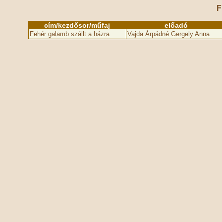
F
cím/kezdősor/műfaj
előadó
Fehér galamb szállt a házra
Vajda Árpádné Gergely Anna