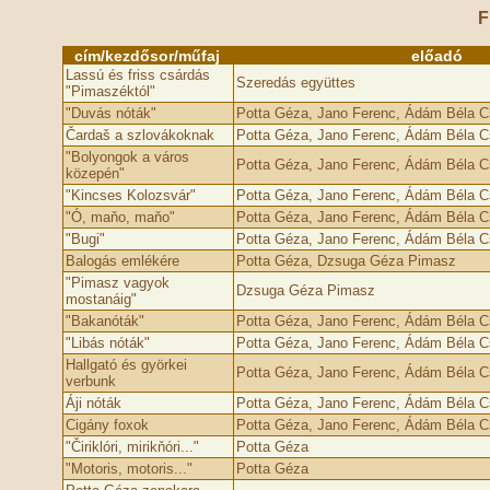
F
cím/kezdősor/műfaj
előadó
Lassú és friss csárdás
Szeredás együttes
"Pimaszéktól"
"Duvás nóták"
Potta Géza, Jano Ferenc, Ádám Béla C
Čardaš a szlovákoknak
Potta Géza, Jano Ferenc, Ádám Béla C
"Bolyongok a város
Potta Géza, Jano Ferenc, Ádám Béla C
közepén"
"Kincses Kolozsvár"
Potta Géza, Jano Ferenc, Ádám Béla C
"Ó, maňo, maňo"
Potta Géza, Jano Ferenc, Ádám Béla C
"Bugi"
Potta Géza, Jano Ferenc, Ádám Béla C
Balogás emlékére
Potta Géza, Dzsuga Géza Pimasz
"Pimasz vagyok
Dzsuga Géza Pimasz
mostanáig"
"Bakanóták"
Potta Géza, Jano Ferenc, Ádám Béla C
"Libás nóták"
Potta Géza, Jano Ferenc, Ádám Béla C
Hallgató és györkei
Potta Géza, Jano Ferenc, Ádám Béla C
verbunk
Áji nóták
Potta Géza, Jano Ferenc, Ádám Béla C
Cigány foxok
Potta Géza, Jano Ferenc, Ádám Béla C
"Čiriklóri, mirikňóri..."
Potta Géza
"Motoris, motoris..."
Potta Géza