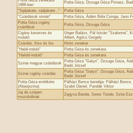
Potta Géza zenekara
Potta Géza, Dzsuga Géza Pimasz, Bad
1986-ban
"Sipljakate, sipljakate..."
Potta Géza
"Csárdások simán"
Potta Géza, Ádám Béla Csinga, Jano F
Potta Géza cigány
Potta Géza, Dzsuga Géza
csárdásai
Cigány keserves és
Unger Balázs, Pál István "Szalonna", 
mulató
Albert, Agócs Gergely
Csárdás, friss és fox
Hírös zenekar
"Halál-induló"
Potta Géza és zenekara
"Halotti-induló"
Potta Géza és zenekara
Potta Géza "Gatyo", Dzsuga Géza, Ádá
Szinai magyar csárdások
Badó József
Potta Géza "Gatyo", Dzsuga Géza, Ádá
Szinai cigány csárdás
Badó József
Potta Géza emlékére
Pálházi Bence bandája: Pálházi Bence, 
(Abaújszina)
Szabó Dániel, Pandák Viktor
Jaj de szépen
Zagyva Banda, Seres Tünde, Szita Esz
muzsikálnak