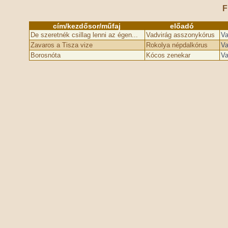
F
cím/kezdősor/műfaj
előadó
De szeretnék csillag lenni az égen...
Vadvirág asszonykórus
Va
Zavaros a Tisza vize
Rokolya népdalkórus
Va
Borosnóta
Kócos zenekar
Va