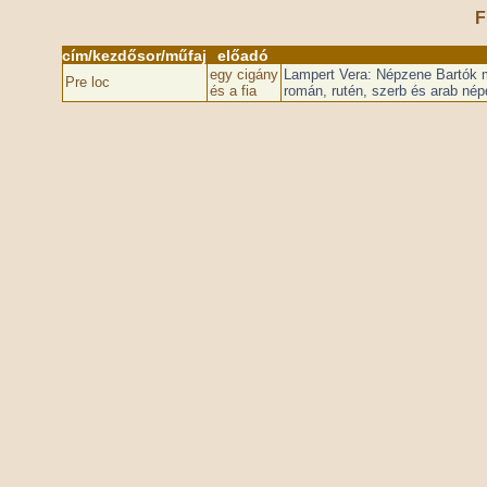
F
cím/kezdősor/műfaj
előadó
egy cigány
Lampert Vera: Népzene Bartók m
Pre loc
és a fia
román, rutén, szerb és arab nép