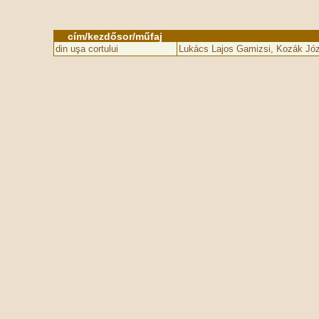
cím/kezdősor/műfaj
din uşa cortului
Lukács Lajos Gamizsi, Kozák Jó