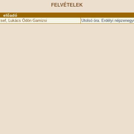
FELVÉTELEK
előadó
zsef, Lukács Ödön Gamizsi
Utolsó óra. Erdélyi népzeneg