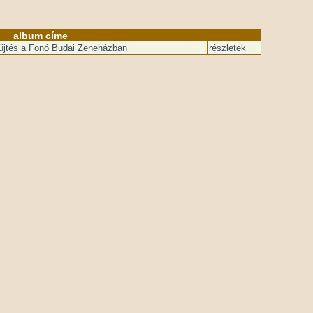
album címe
yűjtés a Fonó Budai Zeneházban
részletek