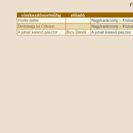
F
cím/kezdősor/műfaj
előadó
Florile dalbe
Nagykarácsony – Kiskar
Dimineaţa lui Crăciun
Nagykarácsony – Kiskar
A juhait kereső pásztor
Bica Dănilă
A juhait kereső pásztor