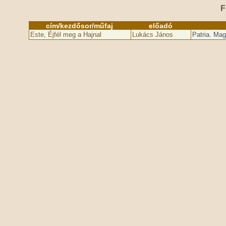
F
cím/kezdősor/műfaj
előadó
Este, Éjfél meg a Hajnal
Lukács János
Patria. Mag