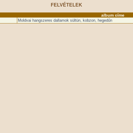
FELVÉTELEK
album címe
Moldvai hangszeres dallamok sültün, kobzon, hegedűn