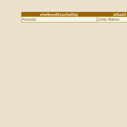
cím/kezdősor/műfaj
előadó
Alunyelu
Zsitár Márton