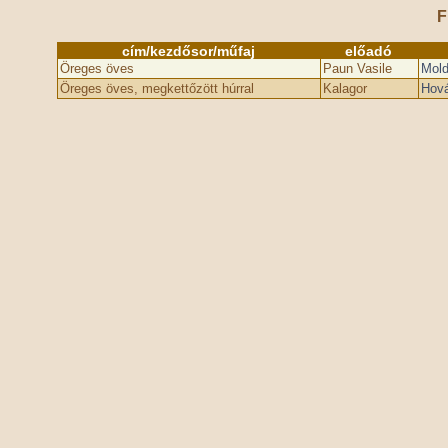
F
cím/kezdősor/műfaj
előadó
Öreges öves
Paun Vasile
Mold
Öreges öves, megkettőzött húrral
Kalagor
Hov