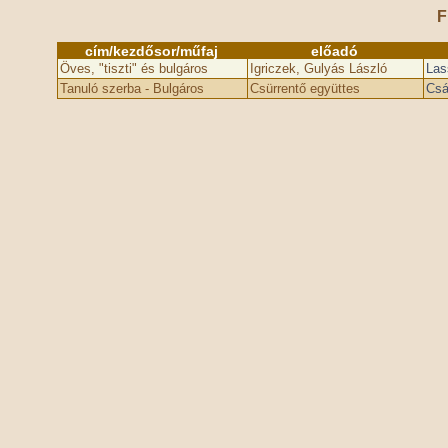
F
cím/kezdősor/műfaj
előadó
Öves, "tiszti" és bulgáros
Igriczek, Gulyás László
Las
Tanuló szerba - Bulgáros
Csürrentő együttes
Csá