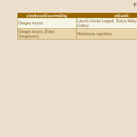
F
cím/kezdősor/műfaj
előadó
László István Legedi, Bolya Mát
Öreges kezes
Grátzy
Öreges kezes (Édes
Mokányos együttes
Gergelyem)