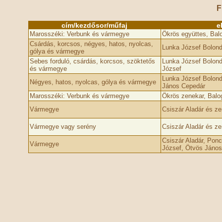
F
cím/kezdősor/műfaj
e
Marosszéki: Verbunk és vármegye
Ökrös együttes, Bal
Csárdás, korcsos, négyes, hatos, nyolcas,
Lunka József Bolond
gólya és vármegye
Sebes forduló, csárdás, korcsos, szöktetős
Lunka József Bolond
és vármegye
József
Lunka József Bolond,
Négyes, hatos, nyolcas, gólya és vármegye
János Cepedár
Marosszéki: Verbunk és vármegye
Ökrös zenekar, Bal
Vármegye
Csiszár Aladár és z
Vármegye vagy serény
Csiszár Aladár és z
Csiszár Aladár, Ponc
Vármegye
József, Ötvös János