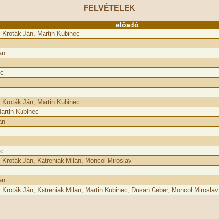
FELVÉTELEK
előadó
, Kroták Ján, Martin Kubinec
an
ec
, Kroták Ján, Martin Kubinec
artin Kubinec
an
ec
, Kroták Ján, Katreniak Milan, Moncol­ Miroslav
an
, Kroták Ján, Katreniak Milan, Martin Kubinec, Dusan Ceber, Moncol­ Miroslav