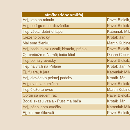
cím/kezdősor/műfaj
Hej, leto sa minulo
Pavel Bielcik
Hej, poď gu mne, dievčatko
Pavel Bielcik
Hej, všetci dobrí chlapci
Katreniak Mil
Čieže to ovečky
Kroták Ján
Mal som žienku
Martin Kubin
Hej, bodaj skazu vzali; Hrmelo, pršalo
Pavel Bielcik
Oj, prečože mňa môj bača klial
Dusan Ceber
Hej, pomaly ovečky
Pavel Bielcik
Hej, na vrch na Pol­ane
Kroták Ján, M
Ej, fujara, fujara
Katreniak Mil
Hej, dievčatko peknej podoby
Kroták Ján
Hej, svietila zornička
Pavel Bielcik
Hej, čieže to ovce
Martin Kubin
Obrtni sa sedem raz
Pavel Bielcik
Bodaj skazu vzala - Pusť ma bača
Kroták Ján
Hej, pásol som ovečky
Katreniak Mil
Ej, kot me šikovali
Pavel Bielcik