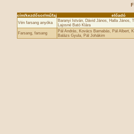
F
cím/kezdősor/műfaj
előadó
Baranyi István, Dávid János, Halla János, T
Vén farsang anyóka
Lajosné Bató Klára
Pál András, Kovács Barnabás, Pál Albert, K
Farsang, farsang
Balázs Gyula, Pál Johákim