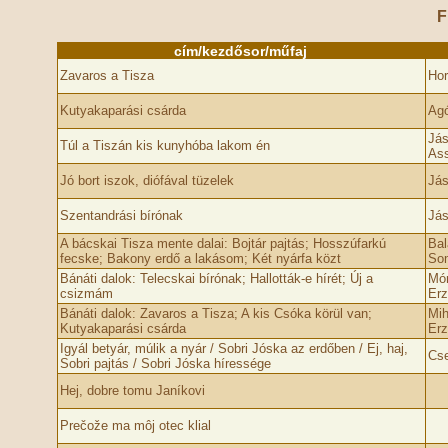
F
cím/kezdősor/műfaj
Zavaros a Tisza
Hor
Kutyakaparási csárda
Ag
Jás
Túl a Tiszán kis kunyhóba lakom én
Ass
Jó bort iszok, diófával tüzelek
Jás
Szentandrási bírónak
Jás
A bácskai Tisza mente dalai: Bojtár pajtás; Hosszúfarkú
Bal
fecske; Bakony erdő a lakásom; Két nyárfa közt
Som
Bánáti dalok: Telecskai bírónak; Hallották-e hírét; Új a
Mór
csizmám
Erz
Bánáti dalok: Zavaros a Tisza; A kis Csóka körül van;
Mih
Kutyakaparási csárda
Erz
Igyál betyár, múlik a nyár / Sobri Jóska az erdőben / Ej, haj,
Cse
Sobri pajtás / Sobri Jóska híressége
Hej, dobre tomu Janíkovi
Prečože ma môj otec klial