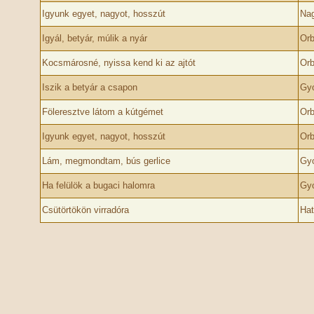
Igyunk egyet, nagyot, hosszút
Nag
Igyál, betyár, múlik a nyár
Orb
Kocsmárosné, nyissa kend ki az ajtót
Orb
Iszik a betyár a csapon
Gyo
Föleresztve látom a kútgémet
Orb
Igyunk egyet, nagyot, hosszút
Orb
Lám, megmondtam, bús gerlice
Gyo
Ha felülök a bugaci halomra
Gyo
Csütörtökön virradóra
Hat