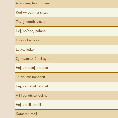
A ja idem, lebo musím
Keď vyjdem na skalu
Zavej, vetrík, zavej
Hej, poľana, poľana
Fujarôčka moja
Letko, letko
Oj, mamko, ženil by sa
Hej, zabudaj, zabudaj
Tri dni ma naháňali
Hej, zapískal Jánošík
V Hrochotskej doline
Hej, zabili, zabili
Kamaráti moji