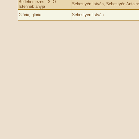
Betlehemezés - 3. Ó
Sebestyén István, Sebestyén Antaln
Istennek anyja
Glória, glória
Sebestyén István