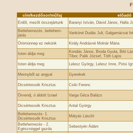
F
cím/kezdősor/műfaj
előadó
Erdőt, mezőt összejártunk
Baranyi István, Dávid János, Halla J
Betlehemezés, betlehem-
Vankóné Dudás Juli, Galgamácsai fel
járás
Örömünnep ez nekünk
Király Andrásné Molnár Mária
Kondás János, Broda Gyula, Biló Lás
Isten áldja meg
Tibor, Palik József, Tóth Lajos
Isten áldja meg
Lelesz György, Lelesz Imre, Pirisi Ign
Mennyből az angyal
Gyerekek
Dicsértessék Krisztus
Csiki Ferenc
Örvendj, ó áldott Izrael
Varga Géza Balázs
Dicsértessék Krisztus
Antal György
Betlehemezés- 1.
Mátyás László
Dicsértessék Krisztus
Betlehemezés - 2.
Sebestyén Ádám
Egészséggel gazda