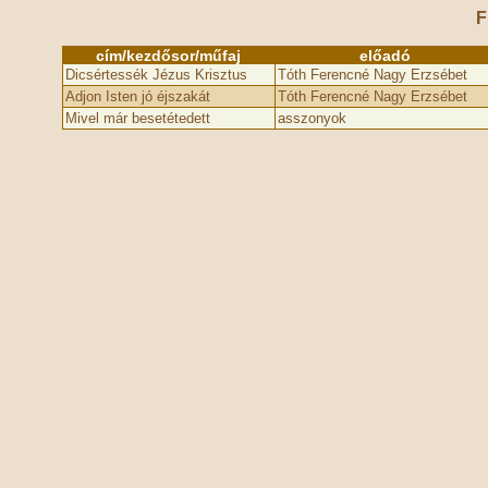
F
cím/kezdősor/műfaj
előadó
Dicsértessék Jézus Krisztus
Tóth Ferencné Nagy Erzsébet
Adjon Isten jó éjszakát
Tóth Ferencné Nagy Erzsébet
Mivel már besetétedett
asszonyok