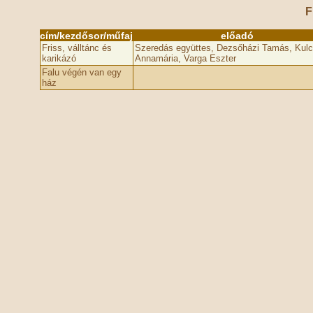
F
cím/kezdősor/műfaj
előadó
Friss, válltánc és
Szeredás együttes, Dezsőházi Tamás, Kulc
karikázó
Annamária, Varga Eszter
Falu végén van egy
ház