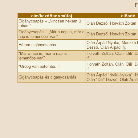
F
cím/kezdősor/műfaj
előadó
Cigánycsapás – „Nincsen nékem új
Oláh Dezső, Horváth Zoltán
ruhám”
Cigánycsapás – „Már a nap is, már a
Oláh Dezső, Horváth Zoltán
nap is lemenőbe’ van”
Oláh Árpád Nyaka, Maczkó R
Három cigánycsapás
Dezső, Oláh Árpád ifj.
"Már a nap is, már a nap is
Horváth Zoltán, Oláh "Dili" 
lemenőbe­ van"
ifj.
Horváth Zoltán, Oláh "Dili" 
"Ördög van botomba­..."
ifj.
Oláh Árpád "Nyiki-Nyaka", H
Cigánycsapás és cigánycsárdás
Oláh "Dili" Dezső, Oláh Árpád