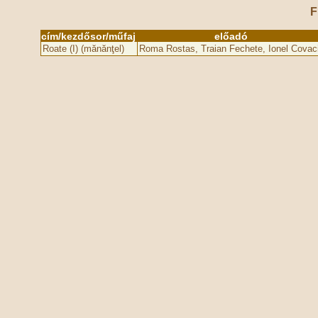
F
cím/kezdősor/műfaj
előadó
Roate (I) (mănănţel)
Roma Rostas, Traian Fechete, Ionel Covac