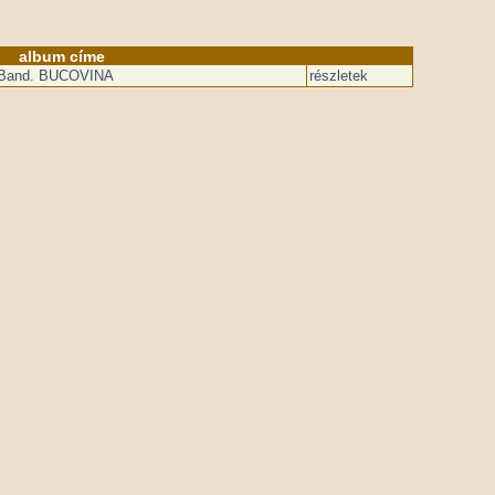
album címe
c Band. BUCOVINA
részletek