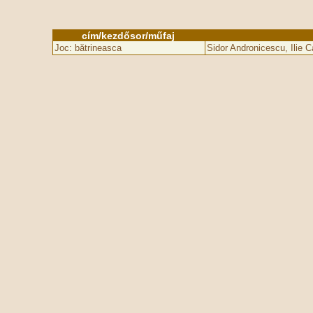
cím/kezdősor/műfaj
Joc: bătrineasca
Sidor Andronicescu, Ilie C