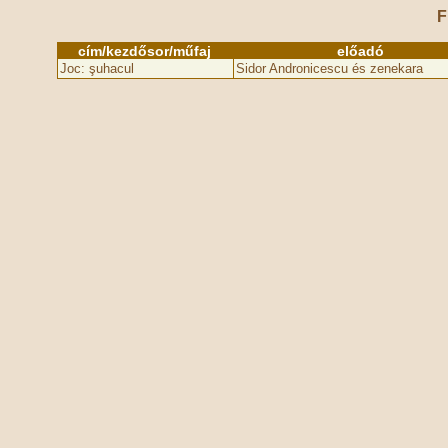
F
cím/kezdősor/műfaj
előadó
Joc: şuhacul
Sidor Andronicescu és zenekara