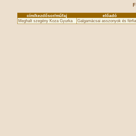
F
cím/kezdősor/műfaj
előadó
Meghalt szegény Koza Gyurka
Galgamácsai asszonyok és férfi