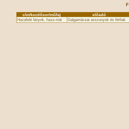
F
cím/kezdősor/műfaj
előadó
Hazafelé lányok, haza már
Galgamácsai asszonyok és férfiak