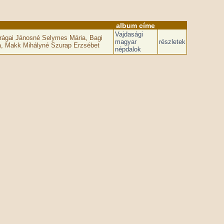
album címe
Vajdasági
rágai Jánosné Selymes Mária, Bagi
magyar
részletek
na, Makk Mihályné Szurap Erzsébet
népdalok