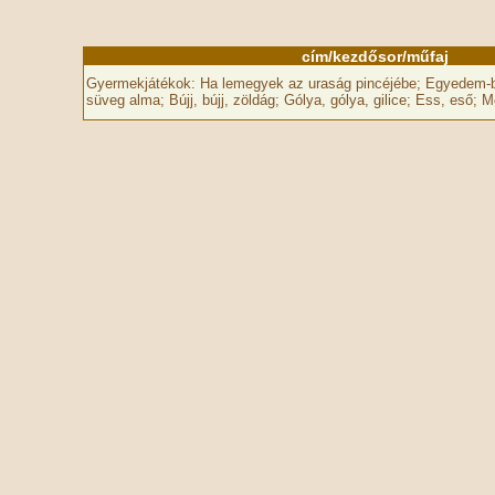
cím/kezdősor/műfaj
Gyermekjátékok: Ha lemegyek az uraság pincéjébe; Egyedem-
süveg alma; Bújj, bújj, zöldág; Gólya, gólya, gilice; Ess, eső;