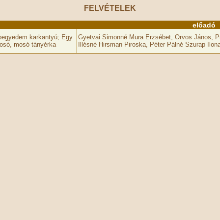
FELVÉTELEK
előadó
begyedem karkantyú; Egy
Gyetvai Simonné Mura Erzsébet, Orvos János, P
 Mosó, mosó tányérka
Illésné Hirsman Piroska, Péter Pálné Szurap Ilo