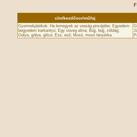
F
cím/kezdősor/műfaj
Gyermekjátékok: Ha lemegyek az uraság pincéjébe; Egyedem-
G
begyedem karkantyú; Egy süveg alma; Bújj, bújj, zöldág;
J
Gólya, gólya, gilice; Ess, eső; Mosó, mosó tányérka
P