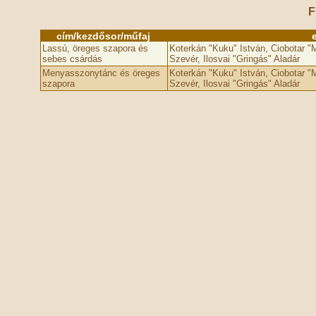
F
cím/kezdősor/műfaj
Lassú, öreges szapora és
Koterkán "Kuku" István, Ciobotar "
sebes csárdás
Szevér, Ilosvai "Gringás" Aladár
Menyasszonytánc és öreges
Koterkán "Kuku" István, Ciobotar "
szapora
Szevér, Ilosvai "Gringás" Aladár