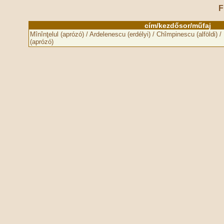
F
cím/kezdősor/műfaj
Mînînţelul (aprózó) / Ardelenescu (erdélyi) / Chîmpinescu (alföldi) /
(aprózó)