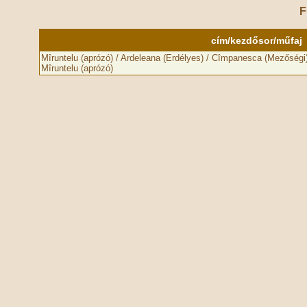
F
cím/kezdősor/műfaj
Mîruntelu (aprózó) / Ardeleana (Erdélyes) / Cîmpanesca (Mezőségi)
Mîruntelu (aprózó)