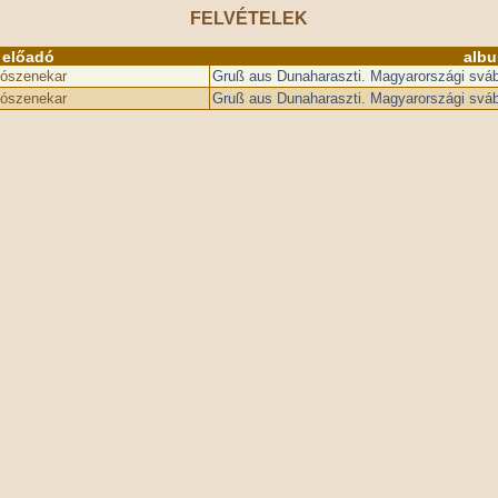
FELVÉTELEK
előadó
alb
vószenekar
Gruß aus Dunaharaszti. Magyarországi svá
vószenekar
Gruß aus Dunaharaszti. Magyarországi svá