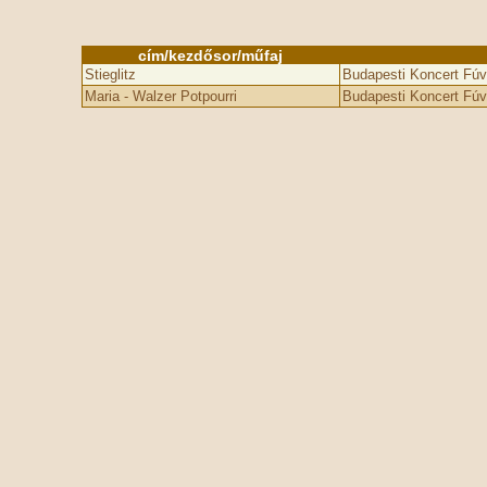
cím/kezdősor/műfaj
Stieglitz
Budapesti Koncert Fú
Maria - Walzer Potpourri
Budapesti Koncert Fú