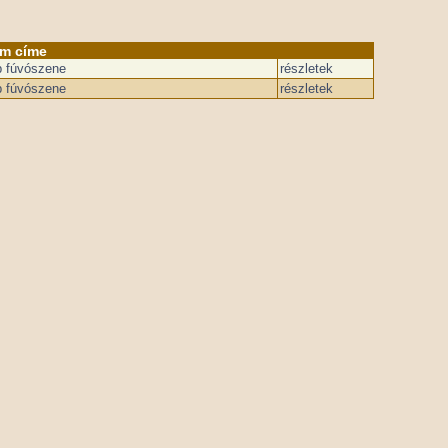
um címe
b fúvószene
részletek
b fúvószene
részletek