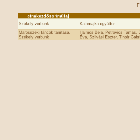
F
cím/kezdősor/műfaj
Székely verbunk
Kalamajka együttes
Marosszéki táncok tanítása.
Halmos Béla, Petrovics Tamás, 
Székely verbunk
Éva, Szilvási Eszter, Tintér Gabri