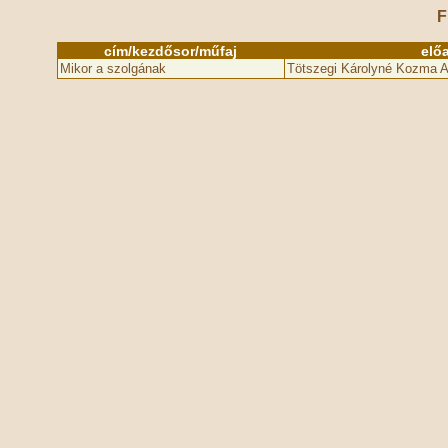
F
cím/kezdősor/műfaj
elő
Mikor a szolgának
Tötszegi Károlyné Kozma 