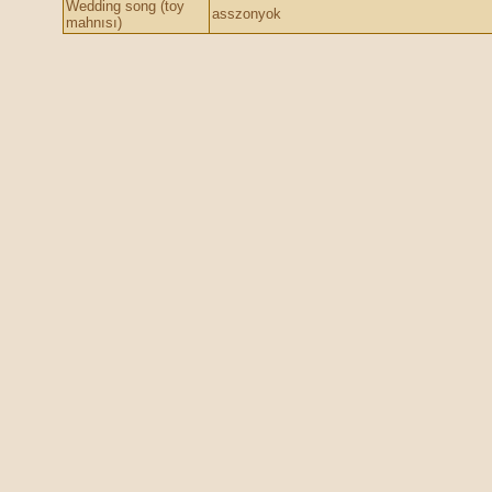
Wedding song (toy
asszonyok
mahnısı)