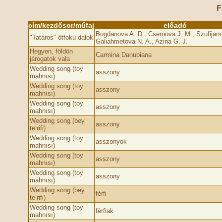
F
cím/kezdősor/műfaj
előadó
Bogdanova A. D., Csernova J. M., Szufijano
"Tatáros" ötfokú dalok
Galiahmetova N. A., Azina G. J.
Hegyen, földön
Carmina Danubiana
járogatok vala
Wedding song (toy
asszony
mahnısı)
Wedding song (toy
asszony
mahnısı)
Wedding song (toy
asszony
mahnısı)
Wedding song (bey
asszony
te’rifi)
Wedding song (toy
asszonyok
mahnısı)
Wedding song (toy
asszony
mahnısı)
Wedding song (toy
asszony
mahnısı)
Wedding song (bey
férfi
te’rifi)
Wedding song (toy
férfiak
mahnısı)