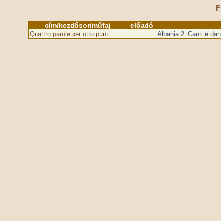
F
cím/kezdősor/műfaj
előadó
Quattro parole per otto punti
Albania 2. Canti e dan