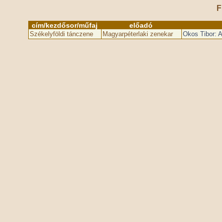
F
cím/kezdősor/műfaj
előadó
Székelyföldi tánczene
Magyarpéterlaki zenekar
Okos Tibor: 