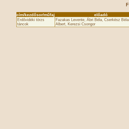
F
cím/kezdősor/műfaj
előadó
Erdővidéki törzs
Fazakas Levente, Ábri Béla, Cserkész Bél
táncok
Albert, Kerezsi Csongor