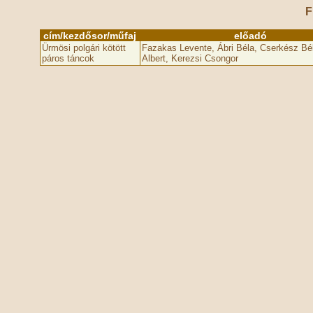
F
cím/kezdősor/műfaj
előadó
Ürmösi polgári kötött
Fazakas Levente, Ábri Béla, Cserkész Bé
páros táncok
Albert, Kerezsi Csongor