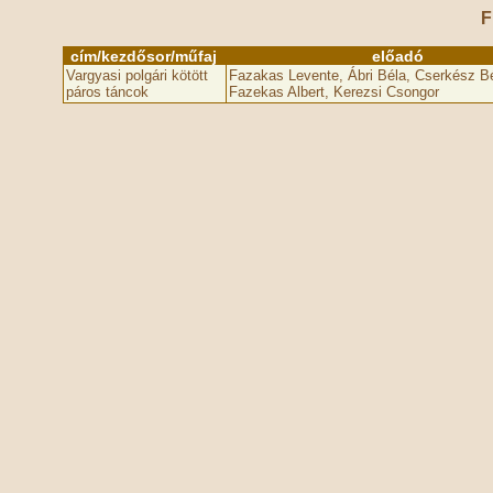
F
cím/kezdősor/műfaj
előadó
Vargyasi polgári kötött
Fazakas Levente, Ábri Béla, Cserkész Bé
páros táncok
Fazekas Albert, Kerezsi Csongor