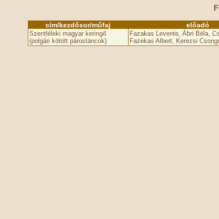
F
cím/kezdősor/műfaj
előadó
Szentléleki magyar keringő
Fazakas Levente, Ábri Béla, C
(polgári kötött párostáncok)
Fazekas Albert, Kerezsi Csong