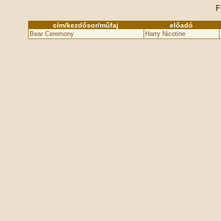
F
cím/kezdősor/műfaj
előadó
Bear Ceremony
Harry Nicotine