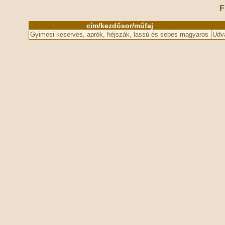
F
cím/kezdősor/műfaj
Gyimesi keserves, aprók, héjszák, lassú és sebes magyaros
Udv