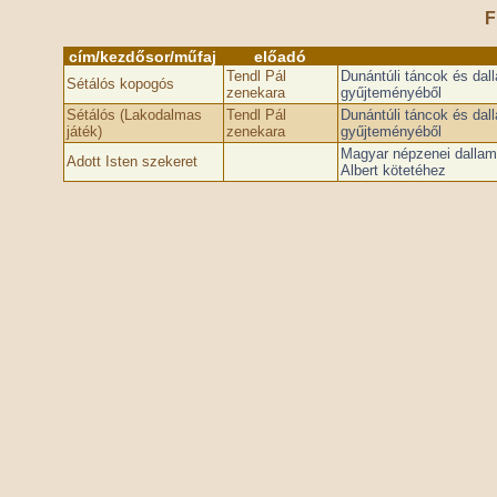
F
cím/kezdősor/műfaj
előadó
Tendl Pál
Dunántúli táncok és dal
Sétálós kopogós
zenekara
gyűjteményéből
Sétálós (Lakodalmas
Tendl Pál
Dunántúli táncok és dal
játék)
zenekara
gyűjteményéből
Magyar népzenei dallam
Adott Isten szekeret
Albert kötetéhez